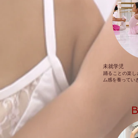
未就学児
​踊ることの楽
ム感を養ってい