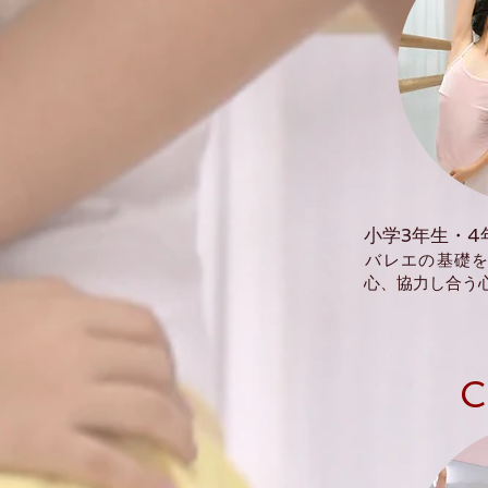
小学3年生・4
​バレエの基礎
心、協力し合う
​