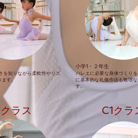
小学1・２年生
しさを知りながら柔軟性やリズ
​バレエに必要な身体づくり
きます。
に基本的な礼儀作法も無理な
す。
​Bクラス
C1クラ