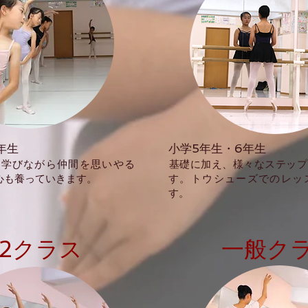
年生
小学5年生・6年生
を学びながら仲間を思いやる
​基礎に加え、様々なステッ
心も養っていきます。
す。トウシューズでのレッ
す。
C2クラス
一般ク